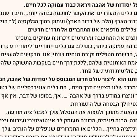
 יסודות של אהבה ויראת כבוד עמוקה לכל חיים.
ם כלים המעוררים  את הקשר לחוכמה גבוהה יותר… חיבור שנמ
כדור הארץ (הלב של כדור הארץ) ועמוק בתוך הגלקסיה (לב הגל
צלילים מרפאים אנו מתחברים אל תדרים חדשים
וצים את המחשבה ומרטיטים זיכרונות עתיקים בתוכינו
מה עמוקה ביותר, בשילוב עם כלים ייחודיים ולימוד ידע קדום
, הכשרת מטפלים וקורס מנחים שנתי, אנו  מבקשים להעצים 
אמת האותנטית שלהם, ללכת דרך חיים בעקבות התשוקה שלהם,
פוליטית ודתית של פחד.
תנו הוא  ליצור עולם חדש המבוסס על יסודות של אהבה, חמ
רכז שלנו מציעים דרך חיים ,  הם כלים אוניברסליים של רטט 
וצרו במודע בדרך של אהבה  …. אך, בסופו של דבר,  אין אף 'כ
טיח לך הבטחה של התעוררות.
 האמת מתוכך ולמצוא את המסלול שלך לאבולוציה מודעת.
, הבנה פנימית, הכוונה מעומק לב אינטואיטיבי ועירנות ויצי
ניזציה בחייך… הכלים או התמרורים שנופלים על הנתיב שלך ע