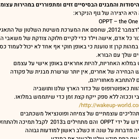
 היסודות והמבנים הבסיסיים זזים ומתפוררים במהירות עצומ
 היא היצירה של גוף הניקרא:
OPPT – the One P
בור כל אדם, אישה וילד כדי לקיים חלוקה צודקת של משאבי הע
הות קרן זו טוענת כי באופן חוקי אף אחד לא יכול לעמוד כסמ
ים שלך עם הבורא.
במלוא האחריות, להיות אחראים באופן אישי על עצמם
ש הבחירה של אחרים, אין יותר שרשרת מבנית של פקודה
ים להתחבא מאחוריהם,
הוות כאפוטרופוס של כדור הארץ שלנו ותושביה
בי וככזה ללא ספק ייקח קצת זמן כדי שיתממש במלואו.
http://wakeup-world.co
תהליכים עוצמתיים של צמיחה ופוטנציאל משכתבים
20  לקבל תמיכה ולהתחזק.
יה מדברות על שנה זו כשלב ראשון למודעות גבוהה
 עם התת מודע שלנו ולהעיר את המידע