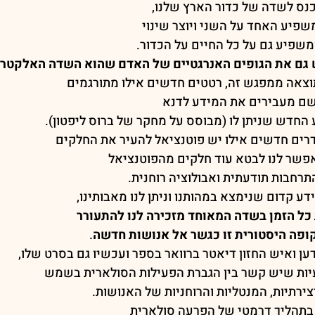
ס לשדה של כדור הארץ שלנו,
פיע האחד על השני ויוצר שינוי
שפיע גם על כל החיים על הכדור.
 גם את הגופים האנרגטיים של האדם שהוא השדה האלקטרו 
וצאה ממפגש זה, רטטים חדשים אילו מתורגמים
שם מעבירים את המידע לדנא
 החדש שניתן לו (מבוסס על מחקר של ברוס ליפטון).
רים חדשים אילו יש פוטנציאל להעיר את החלקים
אפשר לנו לבטא עוד חלקים מהפוטנציאל
תרחבות תודעתית ואבולוציה רוחנית.
דע קדום שנימצא במהותנו וניתן לנו מאבותינו,
כל הזמן בשדה המאוחד מזכירה לנו להתעורר
ופה היסטורית זו כגשר אל אנושות חדשה
.
ן ואיש החזון דיאטר ברוואר בספר ועכשיו גם בסרט שלו,
יות שיש קשר בין הגברת הפעילות הסולארית בשמש
ירתיות, המנטליות והרוחניות של האנושות.
בתהליך דרמטי של הפרעה סולארית