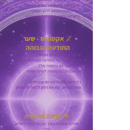
אקטיבציה
אנרגטית לשחרור חסימות
מסר נשמתי מותאם לרגע הקוסמי
כלים אנרגטיים מדויקים לזמן הנוכחי
🌌
אקסודוס - שער
התודעה הגבוהה
שיעור עוצמתי ועמוק שפותח:
הבנה עמוקה של התודעה הקוואנטית
חיבור ישיר עם הנשמה שלך
אקטיבציה רבת עוצמה לשינוי אמיתי
כל שיעור ואקטיבציה הם עוצמתיים
ומשמעותיים, קחו את הזמן ללמוד ולהעמיק
🌟
חניכה חודשית
תמיכה מתמדת בתדר הפנימי ובחיי היומיום
שלך: