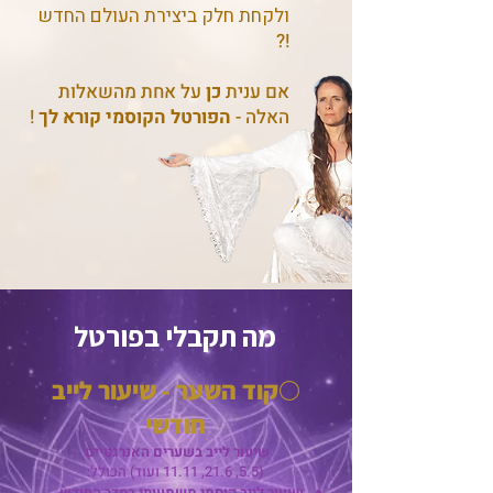
ולקחת חלק ביצירת העולם החדש
!?
אם ענית
כן
על אחת מהשאלות
האלה -
הפורטל הקוסמי קורא לך
!
מה תקבלי בפורטל
🌕
קוד השער - שיעור לייב
חודשי
שיעור לייב בשערים האנרגטיים
(5.5, 21.6, 11.11 ועוד) הכולל:
שיעור לייב קוסמי משמעותי בתדר החודש