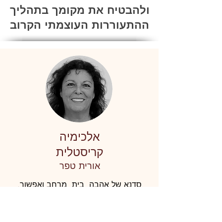
ולהבטיח את מקומך בתהליך
ההתעוררות העוצמתי הקרוב
אלכימיה
קריסטלית
אורית טפר
סדנא של אהבה, בית, מרחב ואפשור.
ההשפעות ממשיכות ומחלחלות והאדוות
עוד ימשיכו. תודה אהובים ו'איט ואורי