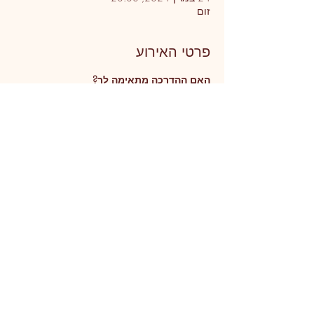
זום
פרטי האירוע
האם ההדרכה מתאימה לך?
אם ברצונך לשחרר את האשמה והביקורת בתוכך
אם ברצונך לגלות אילו מערכת יחסים קיימות 
במשפחתך ברובד הנשמתי
אם ברצונך לחוות ריפוי, ולעבור תהליך סליחה 
שיוביל לאהבה וקבלה עצמית
אם ברצונך לחולל שינוי בחייך, ולשחרר "לופים 
רגשיים" שחוזרים שוב ושוב
אם ברצונך לשפר את התקשורת עם עצמך ועם 
משפחתך
עוד
שיתוף