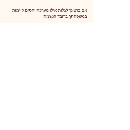
אם ברצונך לגלות אילו מערכת יחסים קיימות 
במשפחתך ברובד הנשמתי
אם ברצונך לחוות ריפוי, ולעבור תהליך סליחה 
שיוביל לאהבה וקבלה עצמית
אם ברצונך לחולל שינוי בחייך, ולשחרר "לופים 
רגשיים" שחוזרים שוב ושוב
אם ברצונך לשפר את התקשורת עם עצמך ועם 
משפחתך
עוד
שיתוף