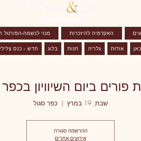
עים
האקדמיה להיזכרות
מנוי לנשמה-הפורטל ה
אן
אודות
גלריה
חנות
בלוג
חדש - כנס צלילי
ת פורים ביום השיוויון בכפר 
שבת, 19 במרץ
  |  
כפר סגול
ההרשמה סגורה
אירועים אחרים