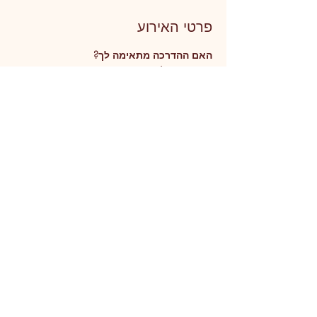
פרטי האירוע
האם ההדרכה מתאימה לך?
אם ברצונך לשחרר את האשמה והביקורת בתוכך
אם ברצונך לגלות אילו מערכת יחסים קיימות 
במשפחתך ברובד הנשמתי
אם ברצונך לחוות ריפוי, ולעבור תהליך סליחה 
שיוביל לאהבה וקבלה עצמית
אם ברצונך לחולל שינוי בחייך, ולשחרר "לופים 
רגשיים" שחוזרים שוב ושוב
אם ברצונך לשפר את התקשורת עם עצמך ועם 
משפחתך
עוד
שיתוף