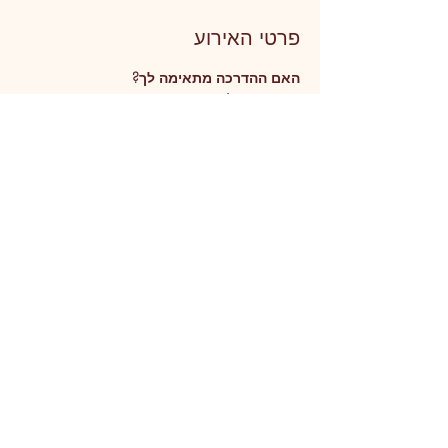
פרטי האירוע
האם ההדרכה מתאימה לך?
אם ברצונך לשחרר את האשמה והביקורת בתוכך
אם ברצונך לגלות אילו מערכת יחסים קיימות 
במשפחתך ברובד הנשמתי
אם ברצונך לחוות ריפוי, ולעבור תהליך סליחה 
שיוביל לאהבה וקבלה עצמית
אם ברצונך לחולל שינוי בחייך, ולשחרר "לופים 
רגשיים" שחוזרים שוב ושוב
אם ברצונך לשפר את התקשורת עם עצמך ועם 
משפחתך
עוד
שיתוף