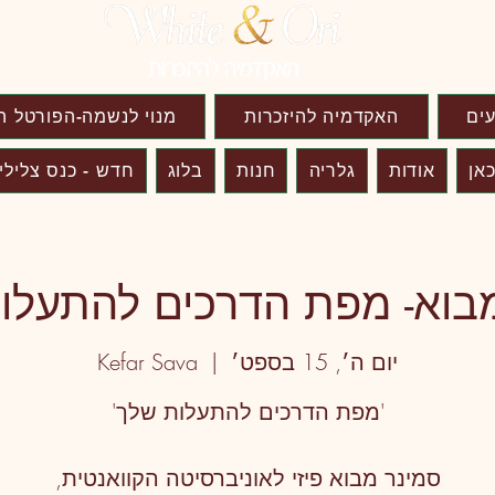
עים
האקדמיה להיזכרות
מנוי לנשמה-הפורטל ה
אן
אודות
גלריה
חנות
בלוג
חדש - כנס צלילי
בוא- מפת הדרכים להתעלו
יום ה׳, 15 בספט׳
  |  
Kefar Sava