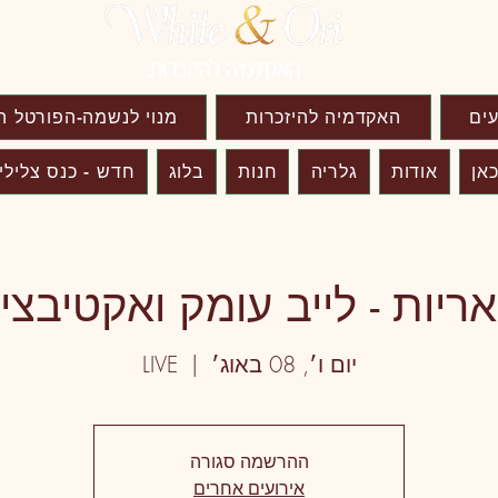
עים
האקדמיה להיזכרות
מנוי לנשמה-הפורטל ה
אן
אודות
גלריה
חנות
בלוג
חדש - כנס צלילי
יות - לייב עומק ואקטיבציה 8
יום ו׳, 08 באוג׳
  |  
LIVE
ההרשמה סגורה
אירועים אחרים