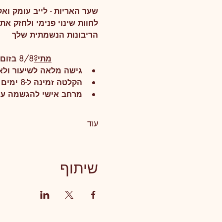
שער האריות - לייב עומק וא
לחוות שינוי פנימי ולחזק 
הריבונות הנשמתית שלך
מתי?
8/8 בזום לייב בשעה 11:11שידור חוזר למחרת ב 9/8 בשעה 20:00
גישה מלאה לשיעור ולא
הקלטה זמינה ל-8 ימים לצפייה חוזרת (תשלח למחרת למייל)
מרחב אישי להגשמה ע
עוד
שיתוף