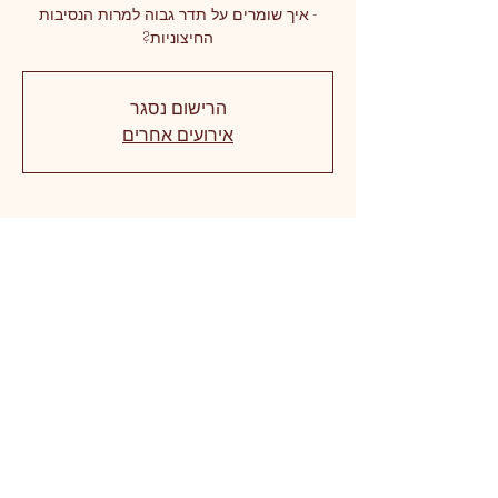
- איך שומרים על תדר גבוה למרות הנסיבות
החיצוניות?
הרישום נסגר
אירועים אחרים
זמן ומיקום
15 באפר׳ 2020, 21:00 GMT‎+3‎
וובינר/הדרכה אינטרנטית
שיתוף