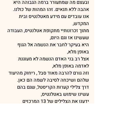
ובעצם מה שמתעורר ברמה הגבוהה היא 
אהבה ללא תנאים. זהו המהות של כולנו.
אנו עובדים עם מידע מאטלנטיס ובית 
המקדש,
מתוך זכרונותיי מתקופת אטלנטיס, העבודה 
שעשינו אז וגם היום,
היא בעיקר לחבר את הנשמה אל הגוף 
באופן מלא,
אצל רב בני האדם הנשמה לא מעוגנת 
לאדמה באופן מלא,
וזה גורם להרבה מאוד סבל , ריחוק מהיעוד 
שלהם ושיכחה לסיבה לשמה הם כאן.
דרך צלילי קערות הקריסטל, שגם בהם 
עשינו שימוש באטלנטיס,
ידענו את הצלילים של 13 המרכזים 
האנרגטיים של הבריאה
ושלחנו רטטים אילו דרך חוק הרזוננס , לא 
רק על ידי הצליל,
אלא, על ידי המידע שתיכנתנו אל תוך 