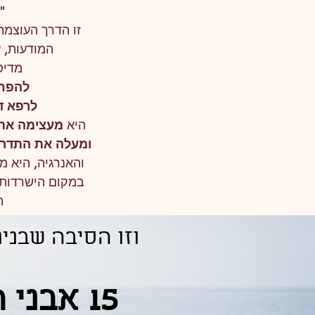
"
זו הדרך העוצמת
המודעות, ע
מדיט
להפחי
לרפא די
היא
מעצימה את 
ומעלה את התדר
והאנרגיה, היא מ
במקום הישרדות ו
ה
וזו הסיבה שבנינ
15 אבני הדרך לשינוי