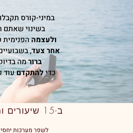
במיני-קורס תקבלו
בשינוי
שאתם ר
ולעצמה
הפנימית 
אחר צעד
, בשבועיים
ברור
מה בדיוק
כדי
להתקדם
עוד 
ר
ב-15 שיעורים ומדיטציות יומיות מלוות בצלילים מרפאים, תוכלו:
לשפר מערכות יחסי