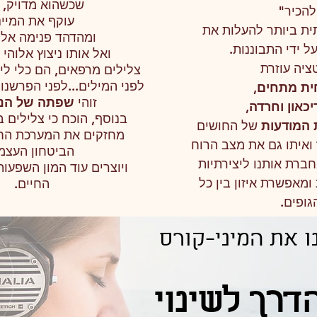
שכשהוא מדויק, 
להכיר"
עוקף את המיינ
ית ביותר להעלות את
ומהדהד פנימה אל
ל ידי התבוננות.
ואל אותו ניצוץ אלוהי 
ציה עוזרת
צלילים מרפאים, הם כלי לי
לפני המילים...לפני הפרשנוי
ת מתחים,
זוהי
שפתה של הנ
כאון וחרדה,
בנוסף, הוכח כי צלילים 
המודעות
של החושים
מחזקים את המערכת החי
ואיתו גם את מצב הרוח
הביטחון העצמי
חברת אותנו ליצירתיות
ויוצרים עוד המון השפעות
מאפשרת איזון בין כל
החיים.
גופים.
ו את המיני-קורס