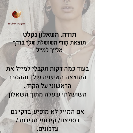
תודה, השאלון נקלט
תוצאת קודי השושלת שלך בדרך
אלייך למייל
בעוד כמה דקות תקבלי למייל את
התוצאה האישית שלך וההסבר
הראשוני על הקוד .
השושלתי שעלה מתוך השאלון
אם המייל לא מופיע, בדקי גם
בספאם/ קידומי מכירות /
עדכונים.